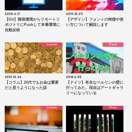
2020.6.17
2019.10.29
【Git】開発環境からリモートリ
【デザイン】フォントの特徴や使
ポジトリにPushして本番環境に
い方について解説します
自動反映
Column
Travel
2019.12.26
2018.6.20
【コラム】20代でもお金は重要
【ドイツ】有名なベルリンの壁に
だと思うようになった話
行ってみた。現在はアートギャラ
リーになっている
Column
Photo