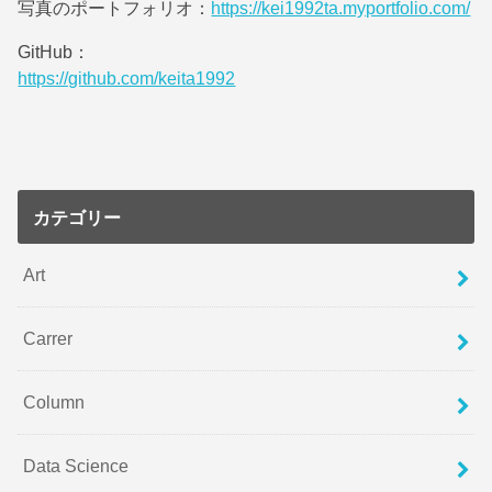
写真のポートフォリオ：
https://kei1992ta.myportfolio.com/
GitHub：
https://github.com/keita1992
カテゴリー
Art
Carrer
Column
Data Science