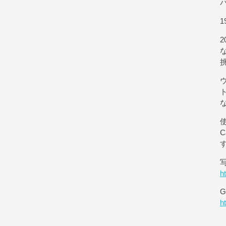
1
使
h
G
h