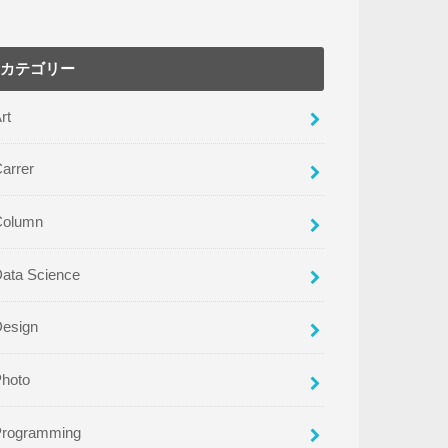
カテゴリー
rt
arrer
Column
ata Science
Design
Photo
Programming