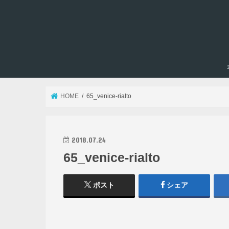
HOME
65_venice-rialto
2018.07.24
65_venice-rialto
ポスト
シェア