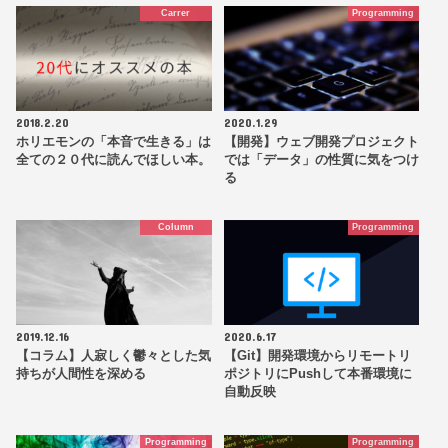
Carrer
Programming
2018.2.20
2020.1.29
ホリエモンの「本音で生きる」は
【開発】ウェブ開発プロジェクト
全ての２０代に読んでほしい本。
では「データ」の性質に気をつけ
る
Column
Programming
2019.12.16
2020.6.17
【コラム】人寂しく鬱々とした気
【Git】開発環境からリモートリ
持ちが人間性を深める
ポジトリにPushして本番環境に
自動反映
Programming
Programming