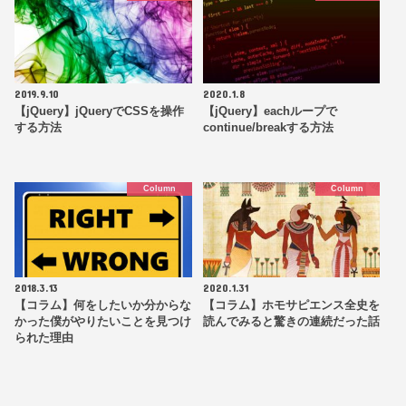
2019.9.10
2020.1.8
【jQuery】jQueryでCSSを操作
【jQuery】eachループで
する方法
continue/breakする方法
Column
Column
2018.3.13
2020.1.31
【コラム】何をしたいか分からな
【コラム】ホモサピエンス全史を
かった僕がやりたいことを見つけ
読んでみると驚きの連続だった話
られた理由