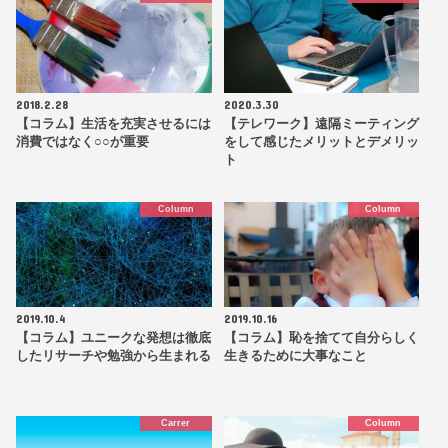
2018.2.28
2020.3.30
【コラム】生活を充実させるには
【テレワーク】遠隔ミーティング
消費ではなく○○が重要
をして感じたメリットとデメリッ
ト
Column
Column
2019.10.4
2019.10.16
【コラム】ユニークな発想は徹底
【コラム】恥を捨てて自分らしく
したリサーチや勉強から生まれる
生きるために大事なこと
Carrer
Column