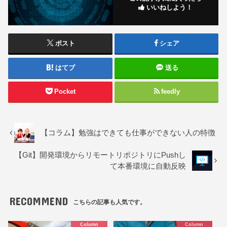
いいねしよう！
ポスト
シェア
はてブ
送る
Pocket
feedly
【コラム】勉強はできても仕事ができない人の特徴
【Git】開発環境からリモートリポジトリにPushし
て本番環境に自動反映
RECOMMEND
こちらの記事も人気です。
Column
Column