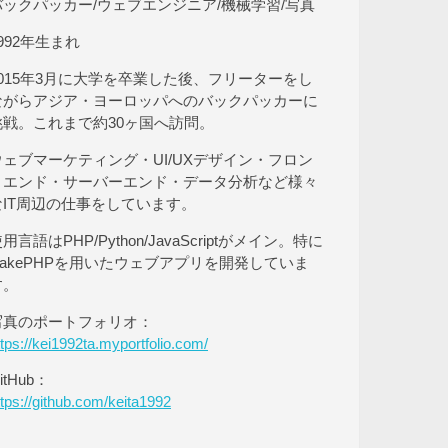
バックパッカー/ウェブエンジニア/機械学習/写真
992年生まれ
2015年3月に大学を卒業した後、フリーターをし
ながらアジア・ヨーロッパへのバックパッカーに
挑戦。これまで約30ヶ国へ訪問。
ウェブマーケティング・UI/UXデザイン・フロン
トエンド・サーバーエンド・データ分析など様々
なIT周辺の仕事をしています。
用言語はPHP/Python/JavaScriptがメイン。特に
CakePHPを用いたウェブアプリを開発していま
す。
写真のポートフォリオ：
ttps://kei1992ta.myportfolio.com/
itHub：
ttps://github.com/keita1992