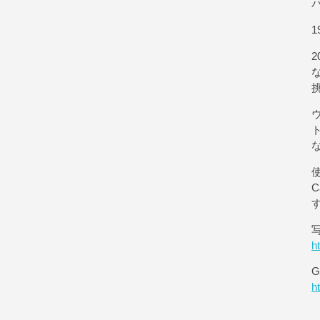
1
使
h
G
h