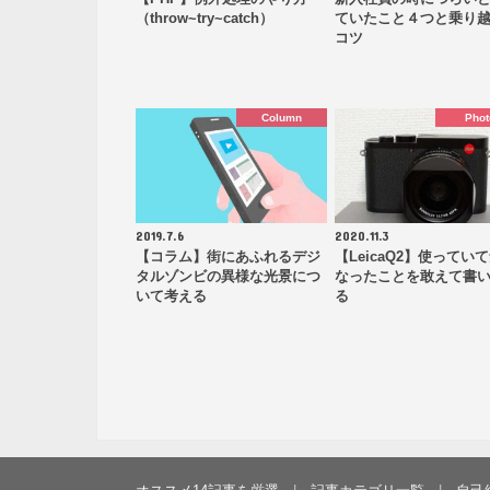
（throw~try~catch）
ていたこと４つと乗り
コツ
Column
Phot
2019.7.6
2020.11.3
【コラム】街にあふれるデジ
【LeicaQ2】使ってい
タルゾンビの異様な光景につ
なったことを敢えて書
いて考える
る