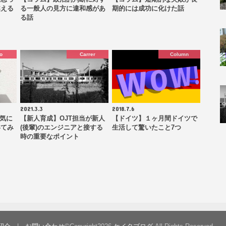
越える
る一般人の見方に違和感があ
期的には成功に化けた話
る話
o
Carrer
Column
2021.3.3
2018.7.6
て気に
【新人育成】OJT担当が新人
【ドイツ】１ヶ月間ドイツで
いてみ
(後輩)のエンジニアと接する
生活して驚いたこと7つ
時の重要なポイント