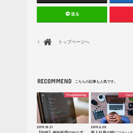
送る
トップページへ
RECOMMEND
こちらの記事も人気です。
Programming
Carr
2019.10.31
2019.6.28
【PHP】例外処理のやり方
新入社員の時につらい