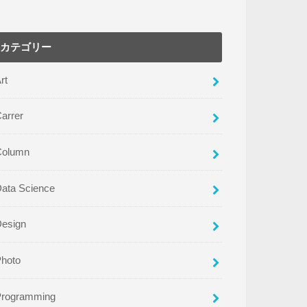
カテゴリー
rt
arrer
Column
ata Science
Design
Photo
Programming