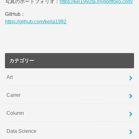
写真のポートフォリオ：
https://kei1992ta.myportfolio.com/
GitHub：
https://github.com/keita1992
カテゴリー
Art
Carrer
Column
Data Science