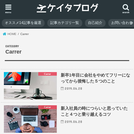
menu
search
オススメ14記事を厳選
記事カテゴリ一覧
自己紹介
お問い合わせ
HOME
Carrer
Carrer
Carrer
新卒1年目に会社をやめてフリーにな
ってから後悔した５つのこと
2019.06.28
Carrer
新入社員の時につらいと思っていた
こと４つと乗り越えるコツ
2019.06.28