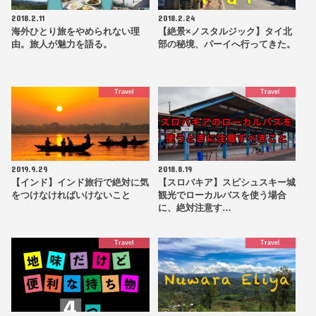
2018.2.11
2018.2.24
海外ひとり旅をやめられない理
【絶景×ノスタルジック】タイ北
由。旅人が魅力を語る。
部の秘境、パーイへ行ってきた。
Travel
Travel
2019.9.29
2018.8.19
【インド】インド旅行で絶対に気
【スロバキア】スピシュスキー城
をつけなければいけないこと
観光でローカルバスを使う場合
に、絶対注意す…
Travel
Travel